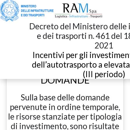
Decreto del Ministero delle 
INVESTIMENTI di cui al DM
e dei trasporti n. 461 del
2021
461/2021:
Incentivi per gli investimen
DOTAZIONI FINANZIARIE
dell’autotrasporto a elevata
ED ELENCO DELLE
(III periodo)
DOMANDE
Sulla base delle domande
pervenute in ordine temporale,
le risorse stanziate per tipologia
di investimento, sono risultate