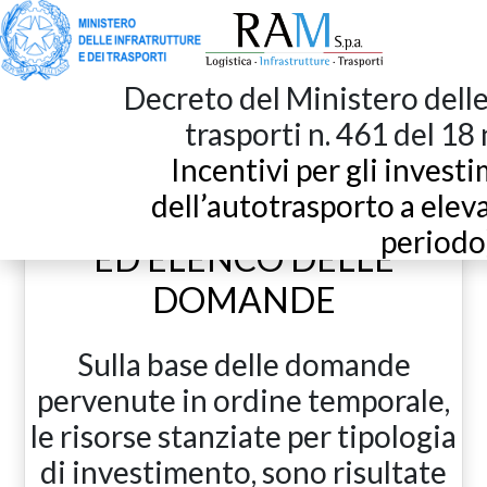
Decreto del Ministero delle
INVESTIMENTI di cui al DM
trasporti n. 461 del 1
Incentivi per gli invest
461/2021:
dell’autotrasporto a eleva
DOTAZIONI FINANZIARIE
periodo
ED ELENCO DELLE
DOMANDE
Sulla base delle domande
pervenute in ordine temporale,
le risorse stanziate per tipologia
di investimento, sono risultate